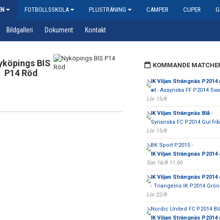
EN
FOTBOLLSSKOLA
PLUSTRÄNING
CAMPER
CUPER
G
Bildgalleri
Dokument
Kontakt
yköpings BIS
KOMMANDE MATCHE
P14 Röd
IK Viljan Strängnäs P2014
el
- Assyriska FF P2014 Svar
Lör 15/8
IK Viljan Strängnäs Blå
-
Syrianska FC P2014 Gul fr
Lör 15/8
BK Sport P2015 -
IK Viljan Strängnäs P2014 
Sön 16/8 11:00
IK Viljan Strängnäs P2014 
- Triangelns IK P2014 Grön
Lör 22/8
Nordic United FC P2014 Blå
IK Viljan Strängnäs P2014