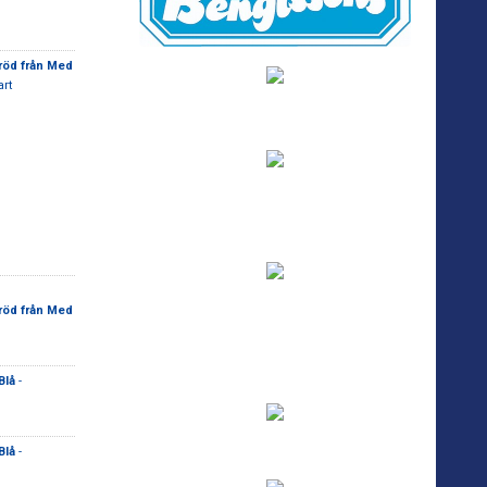
 röd från Med
art
 röd från Med
Blå
-
Blå
-