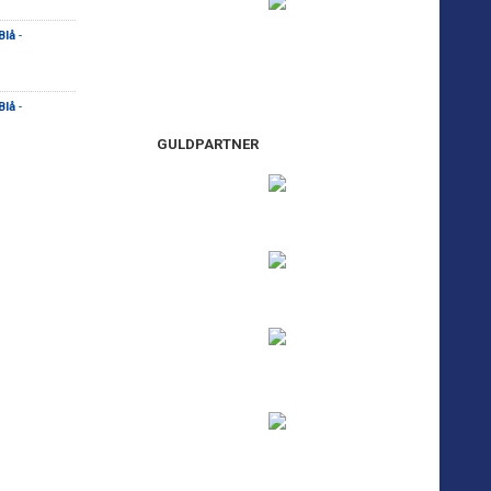
Blå
-
Blå
-
GULDPARTNER