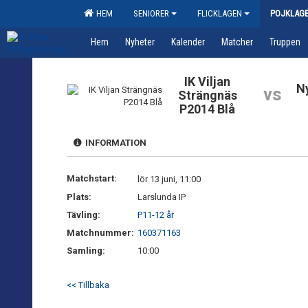
HEM
SENIORER
FLICKLAGEN
POJKLAG
Hem
Nyheter
Kalender
Matcher
Truppen
IK Viljan
N
vs
Strängnäs
P2014 Blå
INFORMATION
Matchstart:
lör 13 juni, 11:00
Plats:
Larslunda IP
Tävling:
P11-12 år
Matchnummer:
160371163
Samling:
10:00
<< Tillbaka