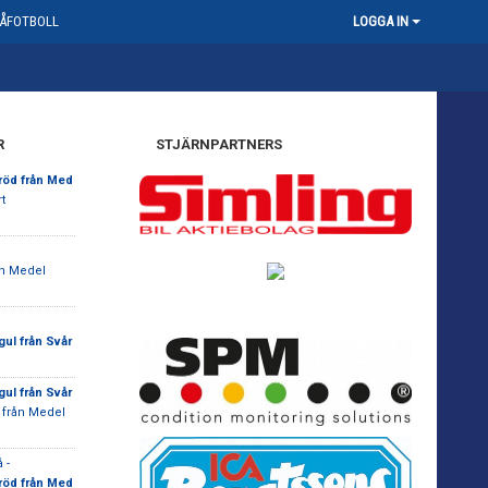
ÅFOTBOLL
LOGGA IN
R
STJÄRNPARTNERS
 röd från Med
t
ån Medel
gul från Svår
gul från Svår
 från Medel
 -
 röd från Med