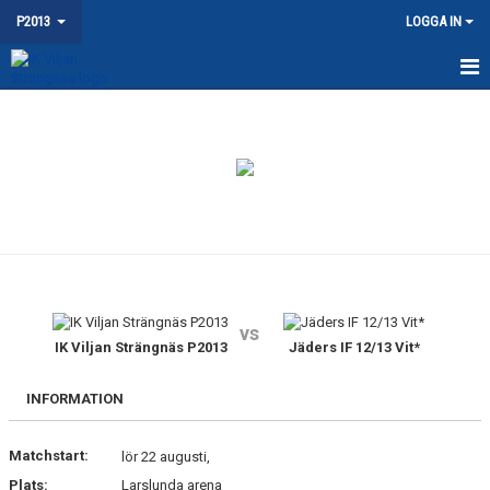
P2013
LOGGA IN
HEM
NYHETER
KALENDER
MATCHER
TRUPPEN
vs
BILDGALLERI
IK Viljan Strängnäs P2013
Jäders IF 12/13 Vit*
DOKUMENT
INFORMATION
KONTAKT
Matchstart:
lör 22 augusti,
Plats:
Larslunda arena