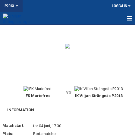
P2013
LOGGA IN
HEM
NYHETER
KALENDER
MATCHER
TRUPPEN
vs
BILDGALLERI
IFK Mariefred
IK Viljan Strängnäs P2013
DOKUMENT
INFORMATION
KONTAKT
Matchstart:
tor 04 juni, 17:30
Plats:
Bortamatcher