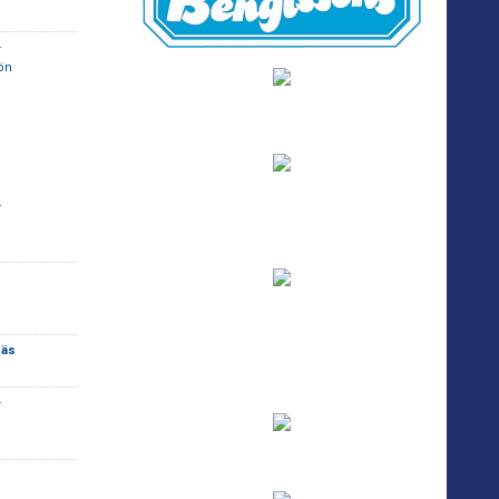
-
ön
-
näs
-