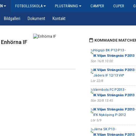
EN
FOTBOLLSSKOLA
PLUSTRÄNING
CAMPER
CUPER
G
Bildgalleri
Dokument
Kontakt
KOMMANDE MATCHE
Enhörna IF
Högsjö BK P12-P13 -
IK Viljan Strängnäs P2013
Sön 16/8 10:00
IK Viljan Strängnäs P2013
Jäders IF 12/13 Vit*
Lör 22/8
Värmbols FC P2013 -
IK Viljan Strängnäs P2013
Sön 30/8 13:45
IK Viljan Strängnäs P2013
IFK Nyköping P-2012
Lör 5/9
Järna SK P13 -
IK Viljan Strängnäs P2013