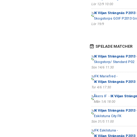
Lör 12/9 10:00
IK Viljan Strängnäs P2013
Skogstorps GOIF P2013 Gr
Lör 19/9
SPELADE MATCHER
IK Viljan Strängnäs P2013
Skogstorp/ Standard P02
Sön 14/6 11:30
IFK Mariefred -
IK Viljan Strängnäs P2013
Tor 4/6 17:30
Åkers IF -
IK Viljan Sträng
Mån 1/6 18:00
IK Viljan Strängnäs P2013
Eskilstuna City FK
Sön 31/5 11:00
IFK Eskilstuna -
IK Viljan Strängnäs P2013