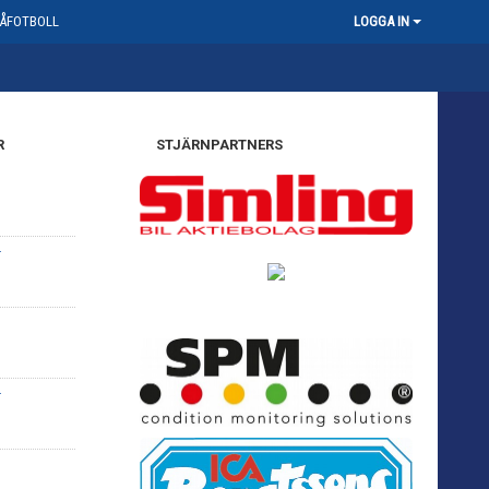
ÅFOTBOLL
LOGGA IN
R
STJÄRNPARTNERS
-
-