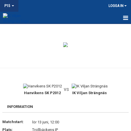
P15
LOGGA IN
HEM
NYHETER
KALENDER
TRUPPEN
DOKUMENT
vs
KONTAKT
Hanvikens SK P2012
IK Viljan Strängnäs
INFORMATION
Matchstart:
lör 13 juni, 12:00
Plats:
Trollbäckens IP