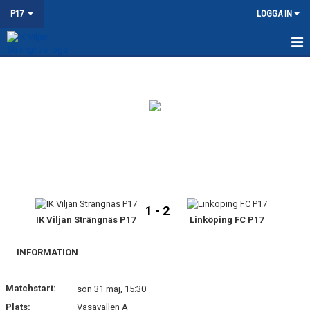
P17
LOGGA IN
HEM
NYHETER
KALENDER
MATCHER
TRUPPEN
1 - 2
DOKUMENT
IK Viljan Strängnäs P17
Linköping FC P17
KONTAKT
INFORMATION
Matchstart:
sön 31 maj, 15:30
Plats:
Vasavallen A