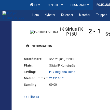
HEM
SENIORER
FLICKLAGEN
POJKLAG
Hem
Nyheter
Kalender
Matcher
Truppen
IK Sirius FK
2 - 1
P16U
St
INFORMATION
Matchstart:
sön 21 juni, 12:00
Plats:
Sävja IP Konstgräs
Tävling:
P17 Regional serie
Matchnummer:
211111073
Samling:
09:00
<< Tillbaka