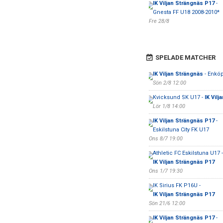
IK Viljan Strängnäs P17
-
Gnesta FF U18 2008-2010*
Fre 28/8
SPELADE MATCHER
IK Viljan Strängnäs
- Enköp
Sön 2/8 12:00
Kvicksund SK U17 -
IK Vilj
Lör 1/8 14:00
IK Viljan Strängnäs P17
-
Eskilstuna City FK U17
Ons 8/7 19:00
Athletic FC Eskilstuna U17 -
IK Viljan Strängnäs P17
Ons 1/7 19:30
IK Sirius FK P16U -
IK Viljan Strängnäs P17
Sön 21/6 12:00
IK Viljan Strängnäs P17
-