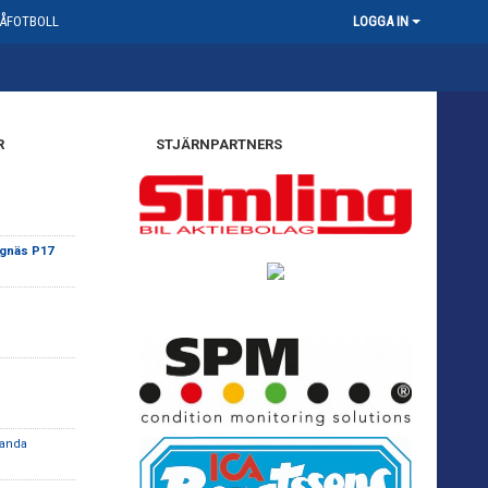
ÅFOTBOLL
LOGGA IN
R
STJÄRNPARTNERS
ängnäs P17
landa