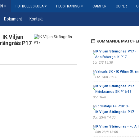
EN
FOTBOLLSSKOLA
PLUSTRÄNING
CAMPER
CUPER
G
Dokument
Kontakt
IK Viljan
KOMMANDE MATCHE
rängnäs P17
IK Viljan Strängnäs P17
-
Adolfsbergs IK P17
Lör 8/8 13:30
Vaksala SK -
IK Viljan Str
Fre 14/8 19:00
IK Viljan Strängnäs P17
-
Kvicksunds SK P16-18
Sön 16/8
Södertälje FF P2010 -
IK Viljan Strängnäs P17
Sön 23/8 14:30
IK Viljan Strängnäs
- Fc Ar
Sön 23/8 16:00