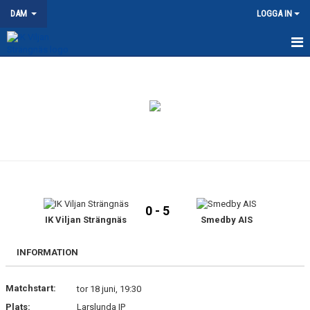
DAM
LOGGA IN
HEM
NYHETER
KALENDER
MATCHER
TRUPPEN
0 - 5
DOKUMENT
IK Viljan Strängnäs
Smedby AIS
KONTAKT
INFORMATION
Matchstart:
tor 18 juni, 19:30
Plats:
Larslunda IP